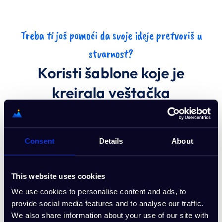
Treba ti još pomoći da svoje ideje pretvoriš u
stvarnost?
Koristi šablone koje je
kreirala veštačka
inteligencija za tvoju biznis
ideju
Consent
Details
About
Bez obzira na to na kojoj biznis ideji radiš,
šabloni koje je kreirao AI Buddy pomoći će ti
da je razviješ brže. Počni sa unapred
This website uses cookies
kreiranim šablonom dizajniranim baš za tvoj
We use cookies to personalise content and ads, to
biznis.
provide social media features and to analyse our traffic.
We also share information about your use of our site with