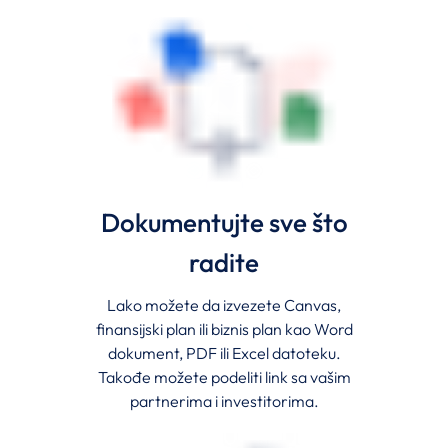
Dokumentujte sve što
radite
Lako možete da izvezete Canvas,
finansijski plan ili biznis plan kao Word
dokument, PDF ili Excel datoteku.
Takođe možete podeliti link sa vašim
partnerima i investitorima.