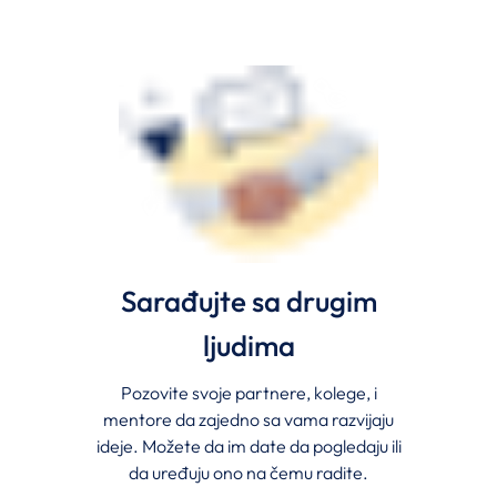
Sarađujte sa drugim
ljudima
Pozovite svoje partnere, kolege, i
mentore da zajedno sa vama razvijaju
ideje. Možete da im date da pogledaju ili
da uređuju ono na čemu radite.