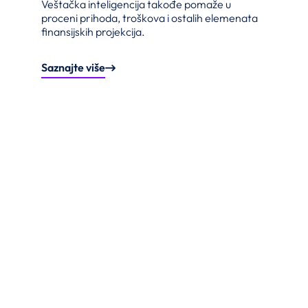
Veštačka inteligencija takođe pomaže u
proceni prihoda, troškova i ostalih elemenata
finansijskih projekcija.
Saznajte više