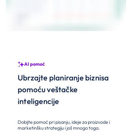
AI pomoć
Ubrzajte planiranje biznisa
pomoću veštačke
inteligencije
Dobijte pomoć pri pisanju, ideje za proizvode i
marketinšku strategiju i još mnogo toga.