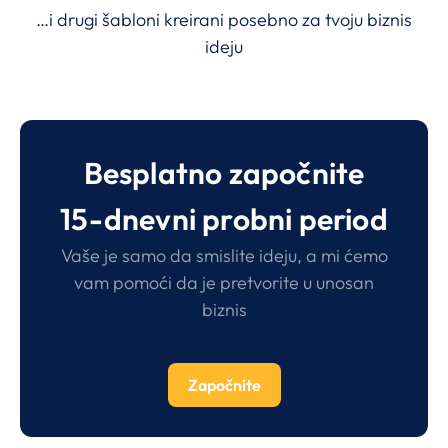
…i drugi šabloni kreirani posebno za tvoju biznis
ideju
Besplatno započnite
15-dnevni probni period
Vaše je samo da smislite ideju, a mi ćemo
vam pomoći da je pretvorite u unosan
biznis
Započnite