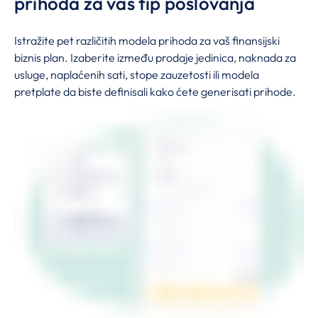
prihoda za vaš tip poslovanja
Istražite pet različitih modela prihoda za vaš finansijski
biznis plan. Izaberite između prodaje jedinica, naknada za
usluge, naplaćenih sati, stope zauzetosti ili modela
pretplate da biste definisali kako ćete generisati prihode.