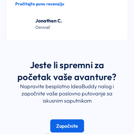
Pročitajte punu recenziju
Jonathan C.
Osnivač
Jeste li spremni za
početak vaše avanture?
Napravite besplatno IdeaBuddy nalog i
započnite vaše poslovno putovanje sa
iskusnim saputnikom
Započnite