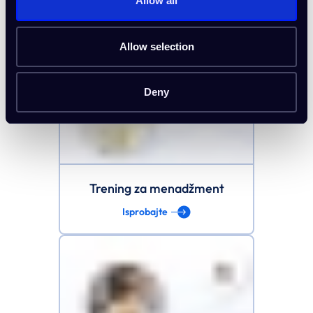
Allow all
E-commerce biznis
Isprobajte
Allow selection
Deny
Trening za menadžment
Isprobajte