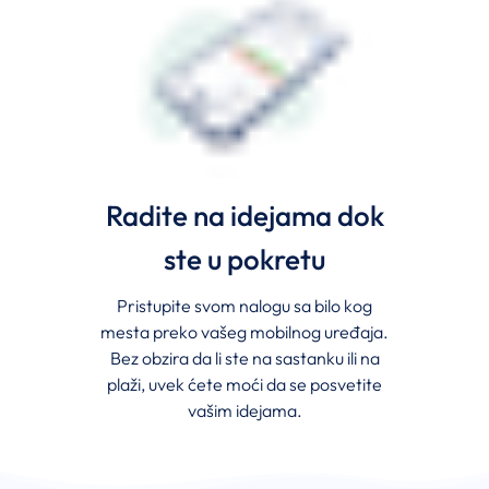
Radite na idejama dok
ste u pokretu
Pristupite svom nalogu sa bilo kog
mesta preko vašeg mobilnog uređaja.
Bez obzira da li ste na sastanku ili na
plaži, uvek ćete moći da se posvetite
vašim idejama.