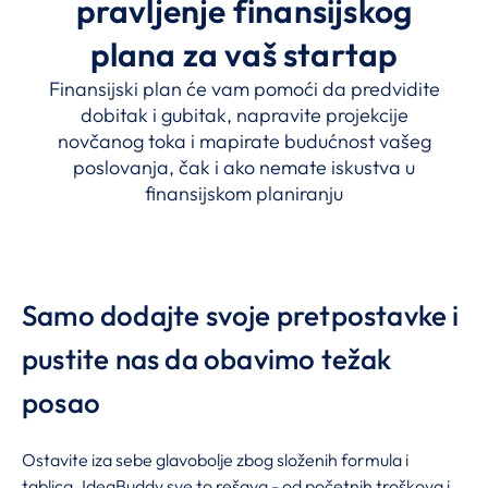
pravljenje finansijskog
plana za vaš startap
Finansijski plan će vam pomoći da predvidite
dobitak i gubitak, napravite projekcije
novčanog toka i mapirate budućnost vašeg
poslovanja, čak i ako nemate iskustva u
finansijskom planiranju
Samo dodajte svoje pretpostavke i
pustite nas da obavimo težak
posao
Ostavite iza sebe glavobolje zbog složenih formula i
tablica. IdeaBuddy sve to rešava - od početnih troškova i