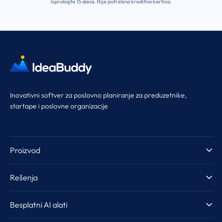
Isprobajte 15 dana. Nije potrebna kreditna kartica.
Inovativni softver za poslovno planiranje za preduzetnike,
startape i poslovne organizacije
Proizvod
Tura proizvoda
Rešenja
AI pomoć
Preduzetnici i startapi
Besplatni AI alati
Šabloni
Inkubatori i akceleratori