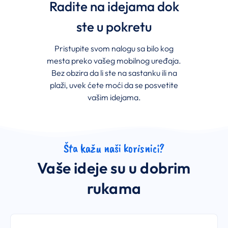
Radite na idejama dok
ste u pokretu
Pristupite svom nalogu sa bilo kog
mesta preko vašeg mobilnog uređaja.
Bez obzira da li ste na sastanku ili na
plaži, uvek ćete moći da se posvetite
vašim idejama.
Šta kažu naši korisnici?
Vaše ideje su u dobrim
rukama