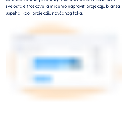
sve ostale troškove, a mi ćemo napraviti projekciju bilansa
uspeha, kao i projekciju novčanog toka.