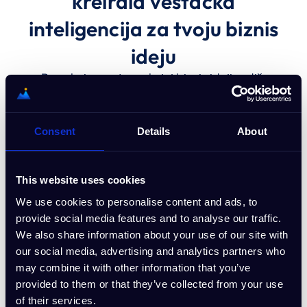
kreirala veštačka
inteligencija za tvoju biznis
ideju
Bez obzira na to na kojoj biznis ideji radiš,
šabloni koje je kreirao AI Buddy pomoći će ti
da je razviješ brže. Počni sa unapred
kreiranim šablonom dizajniranim baš za tvoj
Consent
Details
About
biznis.
This website uses cookies
We use cookies to personalise content and ads, to
provide social media features and to analyse our traffic.
We also share information about your use of our site with
our social media, advertising and analytics partners who
may combine it with other information that you’ve
provided to them or that they’ve collected from your use
of their services.