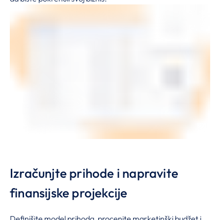
Izračunjte prihode i napravite
finansijske projekcije
Definišite model prihoda, procenite marketinški budžet i