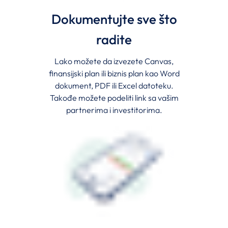
Dokumentujte sve što
radite
Lako možete da izvezete Canvas,
finansijski plan ili biznis plan kao Word
dokument, PDF ili Excel datoteku.
Takođe možete podeliti link sa vašim
partnerima i investitorima.