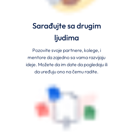
Sarađujte sa drugim
ljudima
Pozovite svoje partnere, kolege, i
mentore da zajedno sa vama razvijaju
ideje. Možete da im date da pogledaju ili
da uređuju ono na čemu radite.