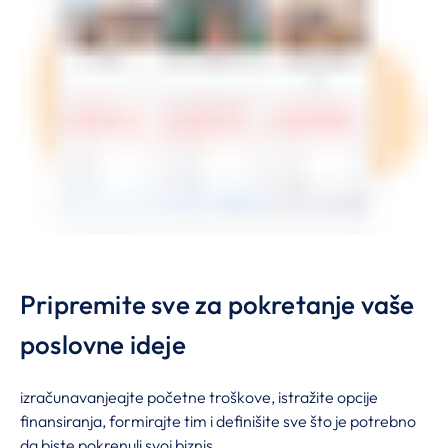
Pripremite sve za pokretanje vaše
poslovne ideje
izračunavanjeajte početne troškove, istražite opcije
finansiranja, formirajte tim i definišite sve što je potrebno
da biste pokrenuli svoj biznis.