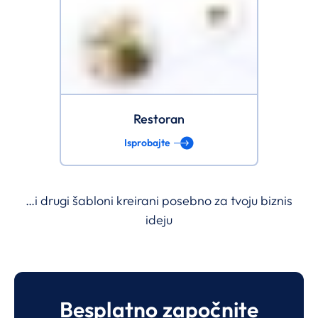
Restoran
Isprobajte
…i drugi šabloni kreirani posebno za tvoju biznis
ideju
Besplatno započnite