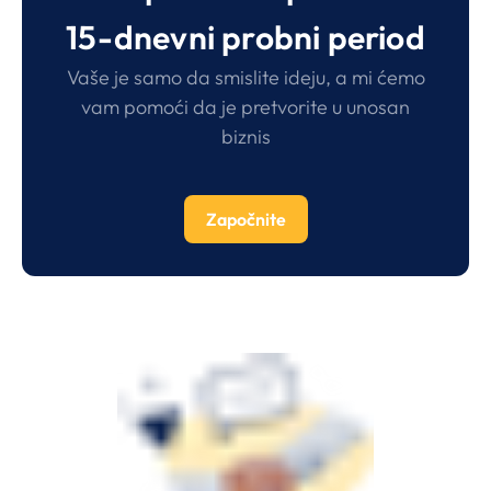
15-dnevni probni period
Vaše je samo da smislite ideju, a mi ćemo
vam pomoći da je pretvorite u unosan
biznis
Započnite