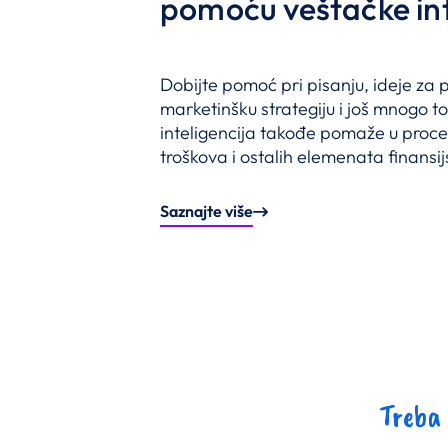
pomoću veštačke int
Dobijte pomoć pri pisanju, ideje za 
marketinšku strategiju i još mnogo t
inteligencija takođe pomaže u proce
troškova i ostalih elemenata finansij
Saznajte više
Treba 