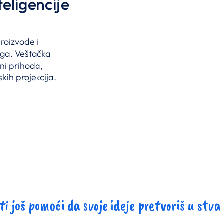
eligencije
proizvode i
oga. Veštačka
ni prihoda,
skih projekcija.
ti još pomoći da svoje ideje pretvoriš u stv