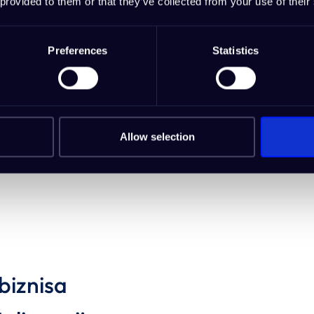
 provided to them or that they’ve collected from your use of their
eksta, slika i
vio plan koji
Preferences
Statistics
Allow selection
biznisa