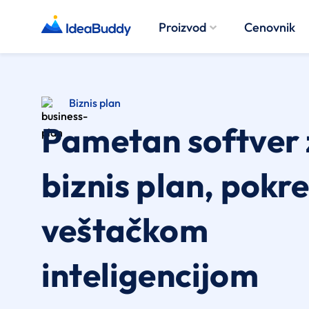
Proizvod
Cenovnik
Biznis plan
Pametan softver 
biznis plan, pokr
veštačkom
inteligencijom