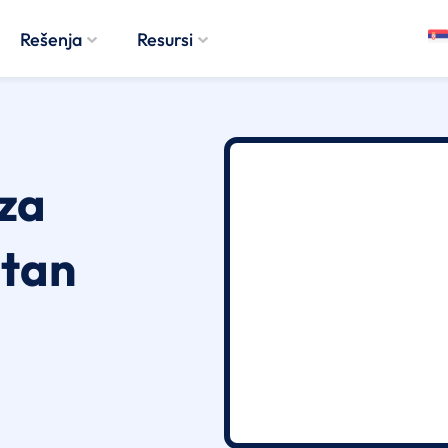
Rešenja
Resursi
za
etan