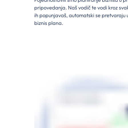
pripovedanja. Naš vodič te vodi kroz sva
ih popunjavaš, automatski se pretvaraju u
biznis plana.