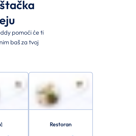
eštačka
deju
Buddy pomoći će ti
nim baš za tvoj
ić
Restoran