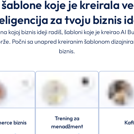
i šablone koje je kreirala v
eligencija za tvoju biznis i
na kojoj biznis ideji radiš, šabloni koje je kreirao AI 
 brže. Počni sa unapred kreiranim šablonom dizajnira
biznis.
Trening za
rce biznis
Kaf
menadžment