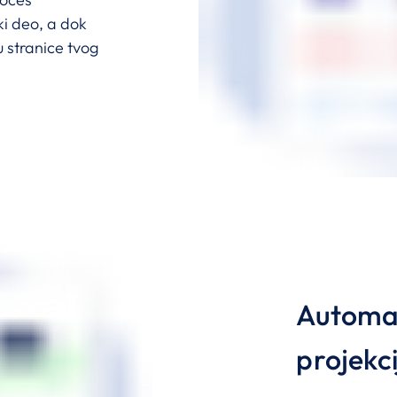
ki deo, a dok
 stranice tvog
Automat
projekci