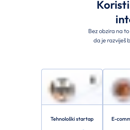
Korist
int
Bez obzira na to 
da je razviješ
Tehnološki startap
E-comme