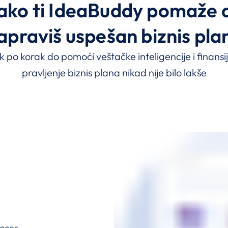
ako ti IdeaBuddy pomaže 
apraviš uspešan biznis pla
po korak do pomoći veštačke inteligencije i finansij
pravljenje biznis plana nikad nije bilo lakše
roces