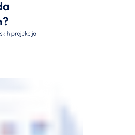
da
n?
skih projekcija –