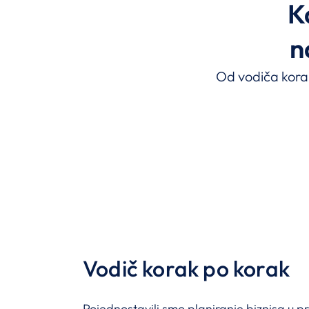
K
n
Od vodiča korak 
Vodič korak po korak
Pojednostavili smo planiranje biznisa u p