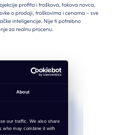
ojekcije profita i troškova, tokova novca,
avke o prodaji, troškovima i cenama – sve
čke inteligencije. Nije ti potrebno
anje za realnu procenu.
About
se our traffic. We also share
ers who may combine it with