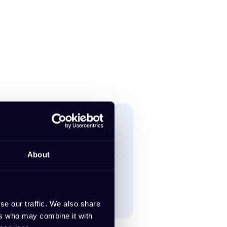
ötigt von Anfang an ein
m alle Informationen über
About
n.
se our traffic. We also share
ers who may combine it with