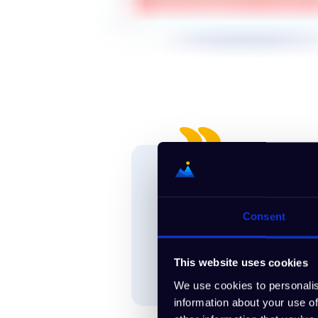
Jeder brillante Innova
klares, strukturiertes
Consent
Markt, Partner, Kosten
SAROLTA SZOKE, Projektma
This website uses cookies
We use cookies to personalis
information about your use of