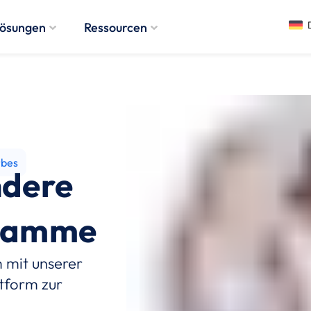
ösungen
Ressourcen
rbes
ndere
gramme
 mit unserer
ttform zur