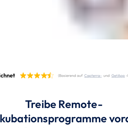
ichnet
(
Basierend auf
Capterra-
und
GetApp
-
Treibe Remote-
nkubationsprogramme vor