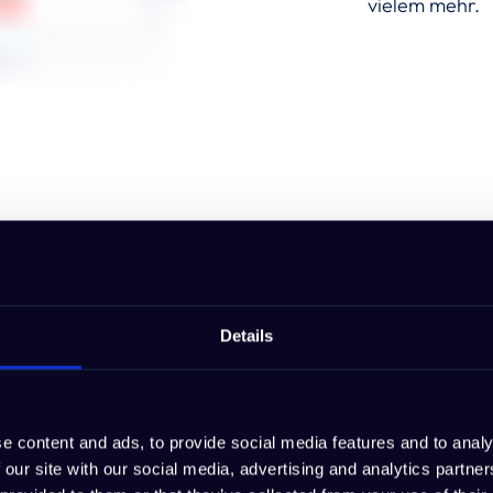
vielem mehr.
tor und jedes Unternehmen in seiner Frühphase ben
 Geschäftsmodell. IdeaBuddy ist das perfekte Tool, u
Details
, Wettbewerber etc. zu verwalten und zu visualisiere
nagerin bei C-Lab Ventures
e content and ads, to provide social media features and to analy
 our site with our social media, advertising and analytics partn