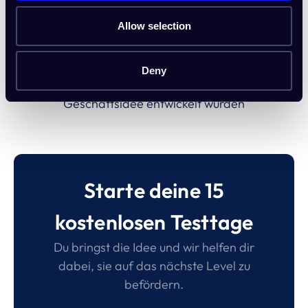
Restaurant
Allow selection
Loslegen
Deny
…und weitere Vorlagen, die speziell für deine
Geschäftsidee entwickelt wurden
Starte deine 15
kostenlosen Testtage
Du bringst die Idee und wir helfen dir
dabei, sie auf das nächste Level zu
befördern.