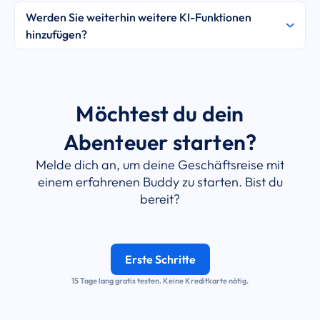
Sie können das Guthaben ganz einfach auffüllen,
Werden Sie weiterhin weitere KI-Funktionen
indem Sie die Seite für KI-Unterstützung in unserer
hinzufügen?
App besuchen. Diese Guthaben haben kein
Verfallsdatum und werden vor denen verwendet, die
Ja, natürlich! Wir sind bestrebt, Ihre Erfahrung bei der
in Ihrer Abonnement enthalten sind.
Geschäftsplanung kontinuierlich mit neuen KI-
Funktionen zu verbessern.
Möchtest du dein
Abenteuer starten?
Melde dich an, um deine Geschäftsreise mit
einem erfahrenen Buddy zu starten. Bist du
bereit?
Erste Schritte
15 Tage lang gratis testen. Keine Kreditkarte nötig.