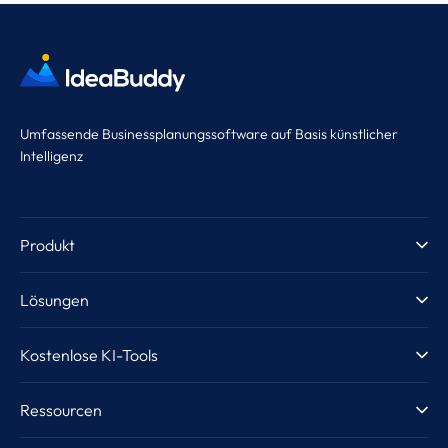
Umfassende Businessplanungssoftware auf Basis künstlicher
Intelligenz
Produkt
Produktvorstellung
Lösungen
KI-Unterstützung
Unternehmer & Startups
Kostenlose KI-Tools
Vorlagen
Inkubatoren & Acceleratoren
Geschäftsideen-Generator
Guide
Ressourcen
Business Schools
Geschäftsplan-Generator
Finanzplan
Kostenlose KI-Tools