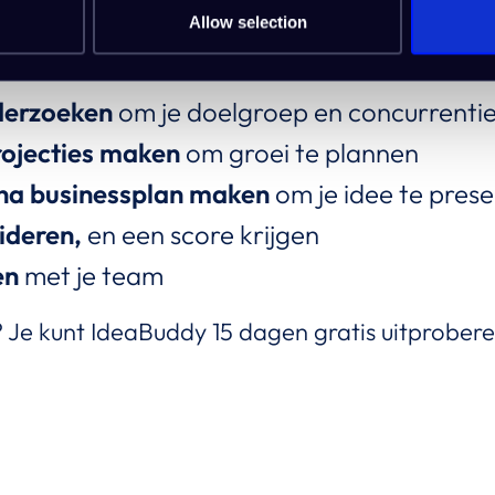
Allow selection
concept bouwen
,
door de stapsgewijze hand
derzoeken
om je doelgroep en concurrentie
rojecties maken
om groei te plannen
na businessplan maken
om je idee te pres
lideren
,
en een score krijgen
en
met je team
? Je kunt IdeaBuddy 15 dagen gratis uitprobere