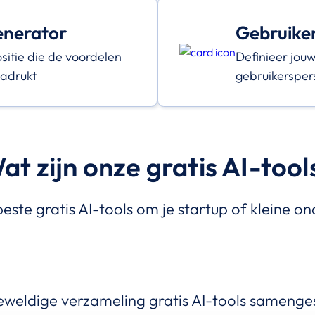
enerator
Gebruike
itie die de voordelen
Definieer jou
nadrukt
gebruikersper
at zijn onze gratis AI-tool
este gratis AI-tools om je startup of kleine o
eldige verzameling gratis AI-tools samenges