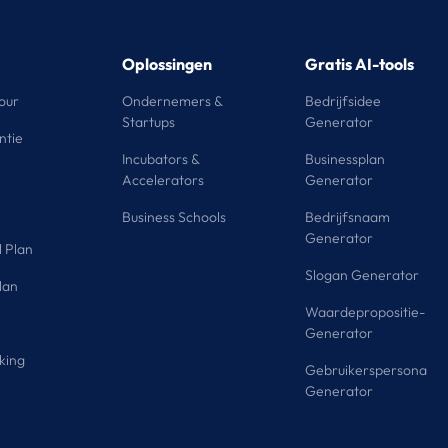
Oplossingen
Gratis AI-tools
our
Ondernemers &
Bedrijfsidee
Startups
Generator
ntie
Incubators &
Businessplan
Accelerators
Generator
Business Schools
Bedrijfsnaam
Generator
l Plan
Slogan Generator
lan
Waardepropositie-
Generator
king
Gebruikerspersona
Generator