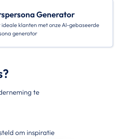
rspersona Generator
w ideale klanten met onze AI-gebaseerde
sona generator
s?
nderneming te
teld om inspiratie