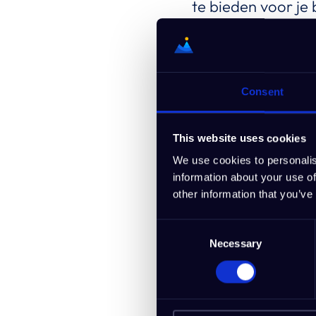
te bieden voor je 
Of je nu brainsto
of een eenvoudig b
elke stap.
Consent
Ze zijn ontworpen 
blijft. En gratis!
This website uses cookies
We use cookies to personalis
information about your use of
Bieden 
other information that you’ve
Consent
Ja! Naast onze ve
Necessary
Selection
alles-in-één busi
Met IdeaBuddy kun