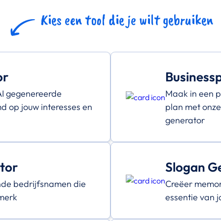
Kies een tool die je wilt gebruiken
or
Business
 AI gegenereerde
Maak in een p
md op jouw interesses en
plan met onze
generator
tor
Slogan G
nde bedrijfsnamen die
Creëer memor
 merk
essentie van 