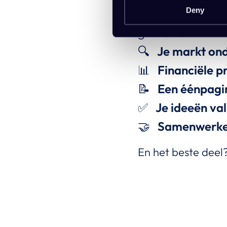
Deny
📋
Je bedrijfs
gebruiken
🔍
Je markt on
📊
Financiële p
📝
Een éénpagi
✅
Je ideeën va
🤝
Samenwerk
En het beste deel