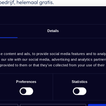
bedrijf, helemaal gratis.
rmt over een bedrijfsidee, de perfecte naam e
usinessplan ontwikkelt, onze gratis AI-tools be
Details
om je bedrijf te laten groeien terwijl alles een
e content and ads, to provide social media features and to analy
 our site with our social media, advertising and analytics partn
jullie andere gratis AI-to
 provided to them or that they’ve collected from your use of their
rzameling gratis AI-tools hebben we IdeaBudd
Preferences
Statistics
nessplanningssoftware, ook aangedreven door 
 je: