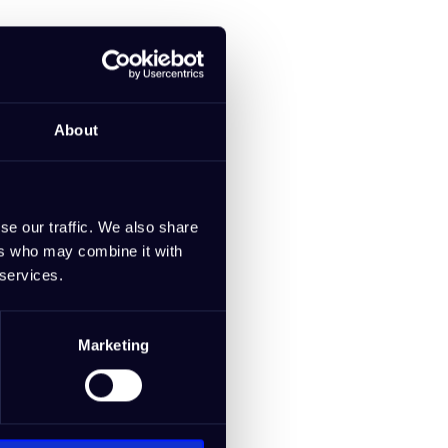
n slogan bedenkt,
geleiden je bij
About
voudig en efficiënt
se our traffic. We also share
ers who may combine it with
ols aan?
 services.
y ontwikkeld, een
Marketing
AI.