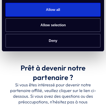
Même si la personne parrainée revient ultérieurement et
s'engage à ce moment-là, vous gagnez toujours.
Allow all
Paiements mensuels via PayPal ou Wise (bêta).
Avant de vous inscrire, veuillez lire attentivement
Allow selection
nos
Conditions d'utilisation
soigneusement. La publicité
payante et toute autre activité frauduleuse sont
strictement interdites.
Deny
Prêt à devenir notre
partenaire ?
Si vous êtes intéressé pour devenir notre
partenaire affilié, veuillez cliquer sur le lien ci-
dessous. Si vous avez des questions ou des
préoccupations, n'hésitez pas à nous