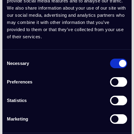
provide social media features and to analyse our traffic.
We also share information about your use of our site with
Nous vous fournirons des bannières de
our social media, advertising and analytics partners who
haute qualité dans différentes tailles
may combine it with other information that you’ve
pour votre site web
provided to them or that they’ve collected from your use
of their services.
Consent
Necessary
Selection
Tableau de bord
Preferences
Accédez à un tableau de bord où vous
Statistics
pourrez vérifier les clics, les achats et
les paiements en attente
Marketing
Durée du cookie de 60 jours après la première visite.