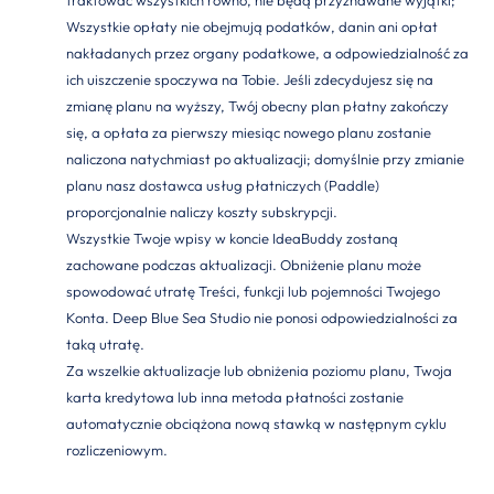
traktować wszystkich równo, nie będą przyznawane wyjątki;
Wszystkie opłaty nie obejmują podatków, danin ani opłat
nakładanych przez organy podatkowe, a odpowiedzialność za
ich uiszczenie spoczywa na Tobie. Jeśli zdecydujesz się na
zmianę planu na wyższy, Twój obecny plan płatny zakończy
się, a opłata za pierwszy miesiąc nowego planu zostanie
naliczona natychmiast po aktualizacji; domyślnie przy zmianie
planu nasz dostawca usług płatniczych (Paddle)
proporcjonalnie naliczy koszty subskrypcji.
Wszystkie Twoje wpisy w koncie IdeaBuddy zostaną
zachowane podczas aktualizacji. Obniżenie planu może
spowodować utratę Treści, funkcji lub pojemności Twojego
Konta. Deep Blue Sea Studio nie ponosi odpowiedzialności za
taką utratę.
Za wszelkie aktualizacje lub obniżenia poziomu planu, Twoja
karta kredytowa lub inna metoda płatności zostanie
automatycznie obciążona nową stawką w następnym cyklu
rozliczeniowym.