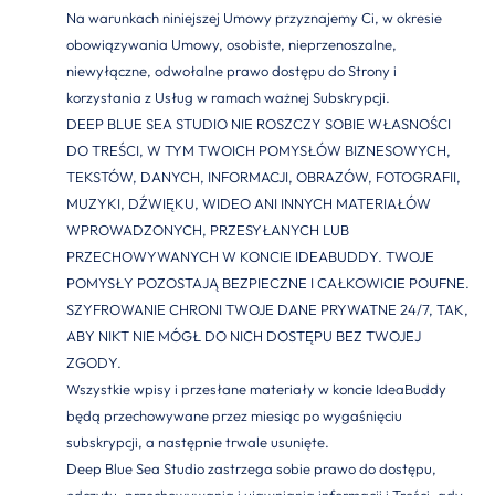
Na warunkach niniejszej Umowy przyznajemy Ci, w okresie
obowiązywania Umowy, osobiste, nieprzenoszalne,
niewyłączne, odwołalne prawo dostępu do Strony i
korzystania z Usług w ramach ważnej Subskrypcji.
DEEP BLUE SEA STUDIO NIE ROSZCZY SOBIE WŁASNOŚCI
DO TREŚCI, W TYM TWOICH POMYSŁÓW BIZNESOWYCH,
TEKSTÓW, DANYCH, INFORMACJI, OBRAZÓW, FOTOGRAFII,
MUZYKI, DŹWIĘKU, WIDEO ANI INNYCH MATERIAŁÓW
WPROWADZONYCH, PRZESYŁANYCH LUB
PRZECHOWYWANYCH W KONCIE IDEABUDDY. TWOJE
POMYSŁY POZOSTAJĄ BEZPIECZNE I CAŁKOWICIE POUFNE.
SZYFROWANIE CHRONI TWOJE DANE PRYWATNE 24/7, TAK,
ABY NIKT NIE MÓGŁ DO NICH DOSTĘPU BEZ TWOJEJ
ZGODY.
Wszystkie wpisy i przesłane materiały w koncie IdeaBuddy
będą przechowywane przez miesiąc po wygaśnięciu
subskrypcji, a następnie trwale usunięte.
Deep Blue Sea Studio zastrzega sobie prawo do dostępu,