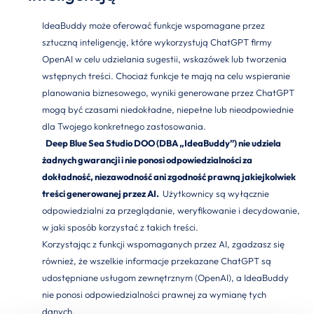
IdeaBuddy może oferować funkcje wspomagane przez
sztuczną inteligencję, które wykorzystują ChatGPT firmy
OpenAI w celu udzielania sugestii, wskazówek lub tworzenia
wstępnych treści. Chociaż funkcje te mają na celu wspieranie
planowania biznesowego, wyniki generowane przez ChatGPT
mogą być czasami niedokładne, niepełne lub nieodpowiednie
dla Twojego konkretnego zastosowania.
Deep Blue Sea Studio DOO (DBA „IdeaBuddy”) nie udziela
żadnych gwarancji i nie ponosi odpowiedzialności za
dokładność, niezawodność ani zgodność prawną jakiejkolwiek
treści generowanej przez AI.
Użytkownicy są wyłącznie
odpowiedzialni za przeglądanie, weryfikowanie i decydowanie,
w jaki sposób korzystać z takich treści.
Korzystając z funkcji wspomaganych przez AI, zgadzasz się
również, że wszelkie informacje przekazane ChatGPT są
udostępniane usługom zewnętrznym (OpenAI), a IdeaBuddy
nie ponosi odpowiedzialności prawnej za wymianę tych
danych.