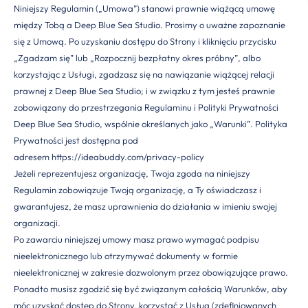
Niniejszy Regulamin („Umowa”) stanowi prawnie wiążącą umowę
między Tobą a Deep Blue Sea Studio. Prosimy o uważne zapoznanie
się z Umową. Po uzyskaniu dostępu do Strony i kliknięciu przycisku
„Zgadzam się” lub „Rozpocznij bezpłatny okres próbny”, albo
korzystając z Usługi, zgadzasz się na nawiązanie wiążącej relacji
prawnej z Deep Blue Sea Studio; i w związku z tym jesteś prawnie
zobowiązany do przestrzegania Regulaminu i Polityki Prywatności
Deep Blue Sea Studio, wspólnie określanych jako „Warunki”. Polityka
Prywatności jest dostępna pod
adresem
https://ideabuddy.com/privacy-policy
Jeżeli reprezentujesz organizację, Twoja zgoda na niniejszy
Regulamin zobowiązuje Twoją organizację, a Ty oświadczasz i
gwarantujesz, że masz uprawnienia do działania w imieniu swojej
organizacji.
Po zawarciu niniejszej umowy masz prawo wymagać podpisu
nieelektronicznego lub otrzymywać dokumenty w formie
nieelektronicznej w zakresie dozwolonym przez obowiązujące prawo.
Ponadto musisz zgodzić się być związanym całością Warunków, aby
móc uzyskać dostęp do Strony, korzystać z Usług (zdefiniowanych