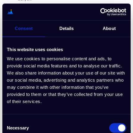
5. Oświadczenia i gwarancje
użytkownika
Consent
Details
About
Jesteś wyłącznie odpowiedzialny za swoje treści i
konsekwencje ich przesyłania, przechowywania, wysyłania lub
This website uses cookies
w inny sposób rozpowszechniania w ramach swojego konta lub
z niego. Z wyjątkiem postanowień niniejszych warunków, Deep
We use cookies to personalise content and ads, to
Blue Sea Studio nie wykorzysta żadnych treści w innych celach
provide social media features and to analyse our traffic.
niż świadczenie Usługi.
We also share information about your use of our site with
Przesyłając, przechowując, wysyłając lub w inny sposób
our social media, advertising and analytics partners who
rozpowszechniając treści, oświadczasz, reprezentujesz i
may combine it with other information that you’ve
zapewniasz, że:
provided to them or that they’ve collected from your use
treści i ich użycie nie naruszają i nie będą naruszać: (i)
of their services.
praw osób trzecich, w tym praw autorskich, znaków
towarowych, patentów, tajemnic handlowych, praw
moralnych, praw do prywatności, prawa do wizerunku lub
Consent
Necessary
innych praw własności intelektualnej lub praw własności,
Selection