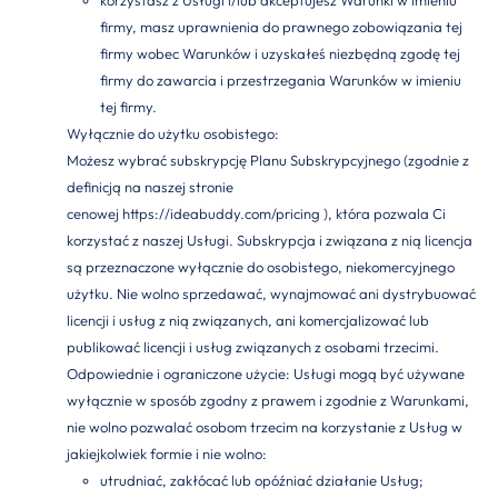
korzystasz z Usługi i/lub akceptujesz Warunki w imieniu
firmy, masz uprawnienia do prawnego zobowiązania tej
firmy wobec Warunków i uzyskałeś niezbędną zgodę tej
firmy do zawarcia i przestrzegania Warunków w imieniu
tej firmy.
Wyłącznie do użytku osobistego:
Możesz wybrać subskrypcję Planu Subskrypcyjnego (zgodnie z
definicją na naszej stronie
cenowej
https://ideabuddy.com/pricing
), która pozwala Ci
korzystać z naszej Usługi. Subskrypcja i związana z nią licencja
są przeznaczone wyłącznie do osobistego, niekomercyjnego
użytku. Nie wolno sprzedawać, wynajmować ani dystrybuować
licencji i usług z nią związanych, ani komercjalizować lub
publikować licencji i usług związanych z osobami trzecimi.
Odpowiednie i ograniczone użycie: Usługi mogą być używane
wyłącznie w sposób zgodny z prawem i zgodnie z Warunkami,
nie wolno pozwalać osobom trzecim na korzystanie z Usług w
jakiejkolwiek formie i nie wolno:
utrudniać, zakłócać lub opóźniać działanie Usług;