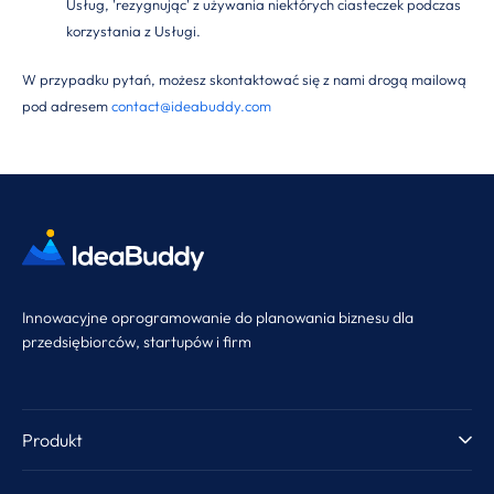
Usług, 'rezygnując' z używania niektórych ciasteczek podczas
korzystania z Usługi.
W przypadku pytań, możesz skontaktować się z nami drogą mailową
pod adresem
contact@ideabuddy.com
Innowacyjne oprogramowanie do planowania biznesu dla
przedsiębiorców, startupów i firm
Produkt
Przewodnik po produkcie