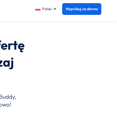
Wypróbuj za darmo
ertę
zaj
aBuddy,
sowo!