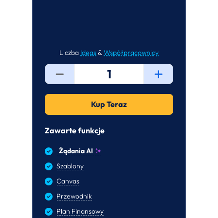
Liczba
Ideas
&
Współpracownicy
1
Kup Teraz
Zawarte funkcje
Żądania AI
Szablony
Canvas
Przewodnik
Plan Finansowy