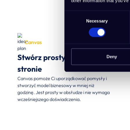
other information that you’ve
Consent
Necessary
Selection
Canvas
Stwórz prosty plan na jednej
Deny
stronie
Canvas pomoże Ci uporządkować pomysły i
stworzyć model biznesowy w mniej niż
godzinę. Jest prosty w obsłudze i nie wymaga
wcześniejszego doświadczenia.