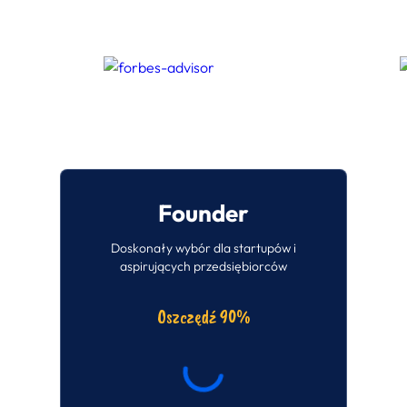
Founder
Doskonały wybór dla startupów i
aspirujących przedsiębiorców
Oszczędź 90%