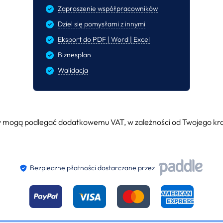
Zaproszenie współpracowników
Dziel się pomysłami z innymi
Eksport do PDF | Word | Excel
Biznesplan
Walidacja
 mogą podlegać dodatkowemu VAT, w zależności od Twojego kraj
Bezpieczne płatności dostarczane przez