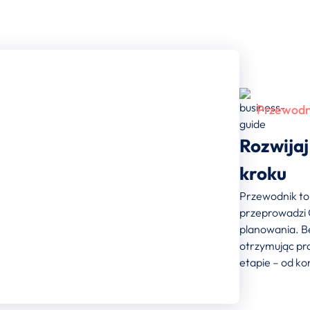
Przewodn
Rozwijaj
kroku
Przewodnik to 
przeprowadzi 
planowania. B
otrzymując pr
etapie – od ko