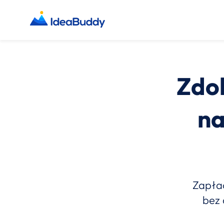
Zdo
na
Zapłać
bez 