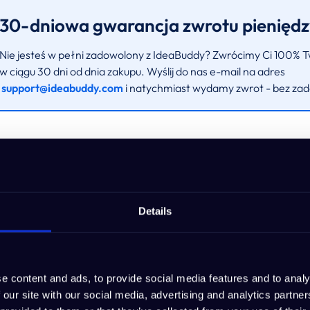
30-dniowa gwarancja zwrotu pienięd
Nie jesteś w pełni zadowolony z IdeaBuddy? Zwrócimy Ci 100% T
w ciągu 30 dni od dnia zakupu. Wyślij do nas e-mail na adres
support@ideabuddy.com
i natychmiast wydamy zwrot - bez za
awiera dożywotnia subskr
Details
narzędzia potrzebne do przekształcenia pomysłu b
sukcesu
e content and ads, to provide social media features and to analy
 our site with our social media, advertising and analytics partn