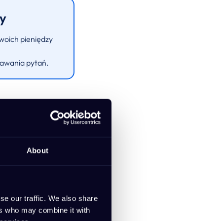
zy
woich pieniędzy
dawania pytań.
ypcja
About
iznesowego w historię
se our traffic. We also share
ers who may combine it with